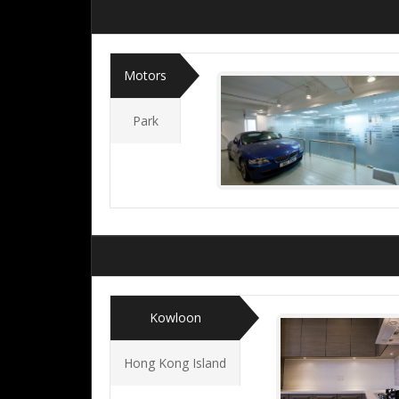
Motors
Park
BMW
Kowloon
Hong Kong Island
Kadoorie-H