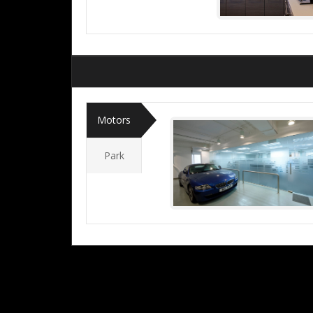
Motors
Park
BMW