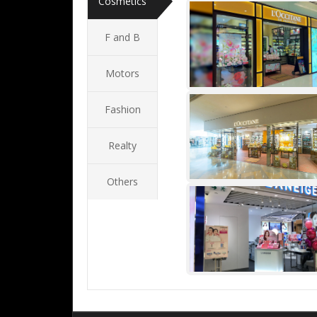
Cosmetics
F and B
L Occitane
Motors
Fashion
L Occitane
Realty
Others
Laneige