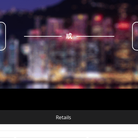
或
Retails