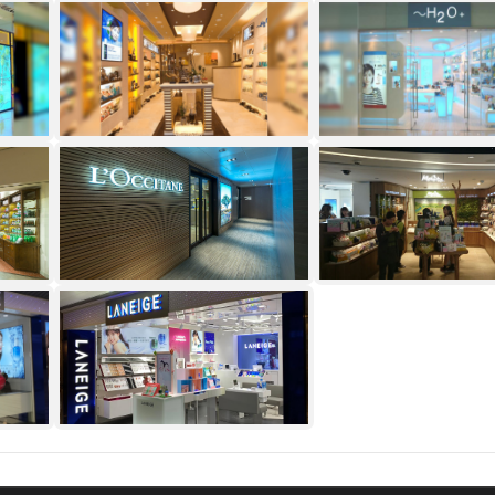
H2o+
H2o+
L Occitane
Melvita
Laneige